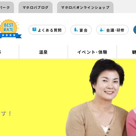
パーク
マホロバブログ
マホロバオンラインショップ
よくある質問
宴会
会議･研修
事
温泉
イベント･体験
です！