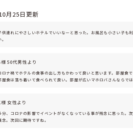
年10月25日更新
子供連れにやさしいホテルでいいなーと思った。お風呂も小さい子も
い。
S様 50代男性より
コロナ禍でホテルの食事の出し方もかわって良いと思います。部屋食で
部屋食は落ち着いて食べられて良い。部屋が広いマホロバさんならで
K様 女性より
多分、コロナの影響でイベントがなくなっている事が残念に思った。
残念。次回に期待ですね。