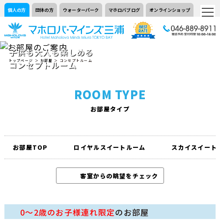
個人の方
団体の方
ウォーターパーク
マホロバブログ
オンラインショップ
子供も大人も楽しめる
トップページ
＞
お部屋
＞ コンセプトルーム
コンセプトルーム
ROOM TYPE
お部屋タイプ
お部屋TOP
ロイヤルスイートルーム
スカイスイート
客室からの眺望をチェック
0～2歳のお子様連れ限定
のお部屋