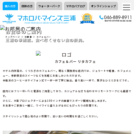
個人の方
団体の方
ウォーターパーク
マホロバブログ
オンラインショップ
お食事のご案内
トップページ
＞
お食事
＞ カフェ＆バー
三浦の幸満載。食べ尽くせない食の祭典。
カフェ＆バー リタカフェ
ホテル内併設の、くつろぎのカフェ＆バー。明るく開放的な店内では、ジェラートや軽食、カフェメニ
ュー、季節限定のスイーツなどを気軽にお楽しみいただけます。
本格派のコーヒーはサイフォン式で一杯一杯丁寧に抽出。香り高い一杯で、贅沢なひとときをどうぞ。
店内にはフリーWi-Fiと電源をご用意しており、カジュアルな打ち合わせやリモートワークにも最適で
す。
さらに、大型プロジェクターによる100インチの画面でスポーツ観戦も楽しめます。
お友達やご家族と一緒に、ワイワイと盛り上がるのにもぴったりの空間です。
スタイリッシュで居心地のよい空間で、思い思いの時間をお過ごしください。