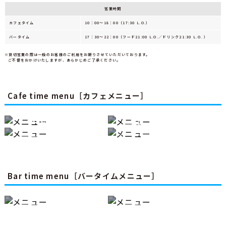
営業時間
カフェタイム
10：00～18：00（17:30 L.O.）
バータイム
17：30～22：00
（フード21:00 L.O.／ドリンク21:30 L.O. ）
※貸切営業の際は一般のお客様のご利用をお断りさせていただいております。
ご不便をおかけいたしますが、あらかじめご了承ください。
Cafe time menu［カフェメニュー］
Seasonal
Drink
Desserts
Rilakkuma
Food
ドリンクメニュー
季節のメニュー
リラックマ
フードメニュー
コラボメニュー
Bar time menu［バータイムメニュー］
Alcohol
Food
アルコールメニュー
フードメニュー