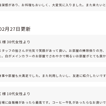
清潔感があり、お料理もおいしく、大変気に入りました。また来たいと
年02月27日更新
Ｋ様 30代女性より
スタッフの皆さんが元気で笑顔があって良い。お部屋の掃除係りの方
た。白がメインカラーのお部屋でさわやかで明るいお部屋がとても良か
食事や部屋も大満足でした。また利用したいし、友達に紹介したいで
Ｉ様 10代女性より
浴場に自販機があったら最高です。コーヒー牛乳があったらなお良い