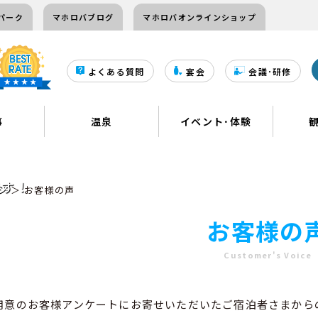
パーク
マホロバブログ
マホロバオンラインショップ
よくある質問
宴会
会議･研修
事
温泉
イベント･体験
です！
ジ
＞ お客様の声
お客様の
Customer's Voice
用意のお客様アンケートにお寄せいただいたご宿泊者さまから