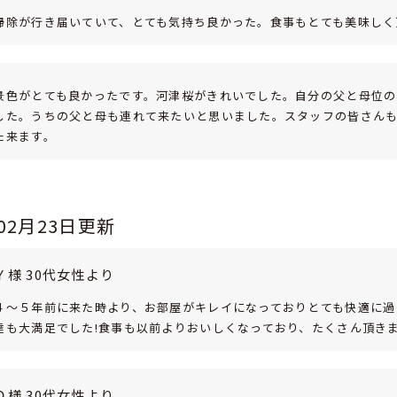
掃除が行き届いていて、とても気持ち良かった。食事もとても美味しく
景色がとても良かったです。河津桜がきれいでした。自分の父と母位の
した。うちの父と母も連れて来たいと思いました。スタッフの皆さん
た来ます。
年02月23日更新
Ｙ様 30代女性より
４～５年前に来た時より、お部屋がキレイになっておりとても快適に過
達も大満足でした!食事も以前よりおいしくなっており、たくさん頂き
Ｏ様 30代女性より