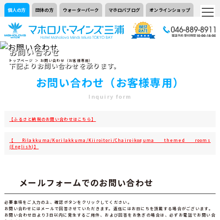
個人の方
団体の方
ウォーターパーク
マホロバブログ
オンラインショップ
お問い合わせ
トップページ
＞ お問い合わせ（お客様専用）
下記よりお問い合わせを承ります。
お問い合わせ（お客様専用）
Inquiry form
【ふるさと納税のお問い合わせはこちら】
【Rilakkuma/Korilakkuma/Kiiroitori/Chairoikoguma themed rooms
(English)】
メールフォームでのお問い合わせ
必要事項をご入力の上、確認ボタンをクリックしてください。
お問い合わせにはメールで回答させていただきます。返信にはお日にちを頂戴する場合がございます。
お問い合わせ日より3日以内に発生するご用件、および回答をお急ぎの場合は、必ずお電話でお問い合