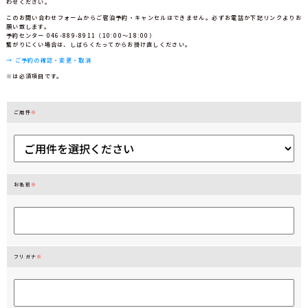
わせください。
このお問い合わせフォームからご宿泊予約・キャンセルはできません。必ずお電話か下記リンクよりお
願い致します。
予約センター 046-889-8911（10:00～18:00）
繋がりにくい場合は、しばらくたってからお掛け直しください。
→ ご予約の確認・変更・取消
※
は必須項目です。
ご用件
※
お名前
※
フリガナ
※