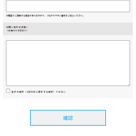
お電話でご連絡する場合がありますので、つながりやすい番号をご記入ください。
お問い合わせ内容
※
（全角200文字まで）
急ぎの用件（3日以内に発生する用件）ではない