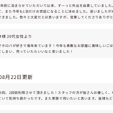
1年前に泊まらせていただいて以来、ずーっと外出を自粛していました
て、また今年も1泊だけお世話になることに決めました。迷いましたが
できました。色々と大変だとは思いますが、営業してくださりありが
M様 20代女性より
マホロバが好きで毎年来ています！今年も素敵なお部屋に美味しいごは
てしまい、売っていたらいいなと思いました！
年08月22日更新
今回、2回目利用させて頂きました！スタッフの方が皆さんお優しく、
ていて気持ち良かったです。また家族で伺いたいと思います。皆様も