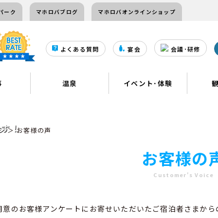
パーク
マホロバブログ
マホロバオンラインショップ
よくある質問
宴会
会議･研修
事
温泉
イベント･体験
です！
ジ
＞ お客様の声
お客様の
Customer's Voice
用意のお客様アンケートにお寄せいただいたご宿泊者さまから