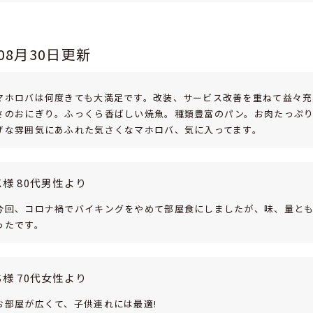
年08月30日更新
マホロバは何度きても大満足です。改装、サービス改善を重ねて益々充
さのおにぎり。ふっくら香ばしい焼魚。種類豊富のパン。お肉たっぷ
げな雰囲気にあふれた気さくなマホロバ、気に入ってます。
K様 80代男性より
今回、コロナ禍でバイキングをやめて部屋食にしましたが、味、量と
ったです。
S様 70代女性より
お部屋が広くて、子供連れには最適!