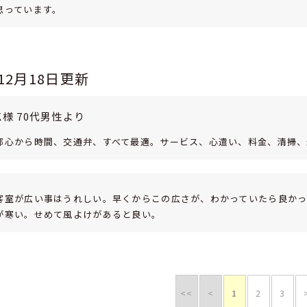
思っています。
年12月18日更新
K様 70代男性より
都心から時間、交通弁、すべて最適。サービス、心遣い、料金、清掃、
客室が広い事はうれしい。早くからこの広さが、わかっていたら良か
が寒い。せめて風よけがあると良い。
<<
<
1
2
3