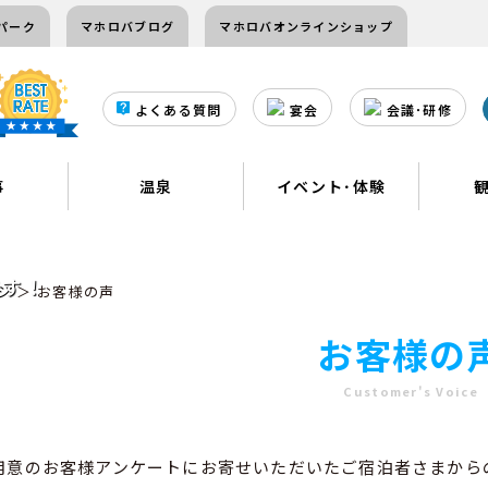
パーク
マホロバブログ
マホロバオンラインショップ
よくある質問
宴会
会議･研修
事
温泉
イベント･体験
です！
ジ
＞ お客様の声
お客様の
Customer's Voice
用意のお客様アンケートにお寄せいただいたご宿泊者さまから