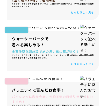
1室に最大10名まで宿泊可能
スタンダードタイプの客室でも64㎡以上！人数の多いご家族やグループでも部屋割りに悩む
必要がありません！
もっと詳しく見る
ウォーターパークで
遊べる楽しめる！
全天候型温浴施設で旅の思い出に華が咲く！
ジャクジーや打たせ湯、幼児プール、サウナ、ミストサウナ、足つぼ遊歩、4種の薬石の岩盤
床など遊びと癒やしの要素盛りだくさん！
もっと詳しく見る
バラエティに富んだお食事！
バイキングに和食会席、予約不要の日帰りランチもお
すすめ！
ディナーバイキングでは三崎まぐろのお刺身食べ放題、朝食バイキングでは、目の前で握る