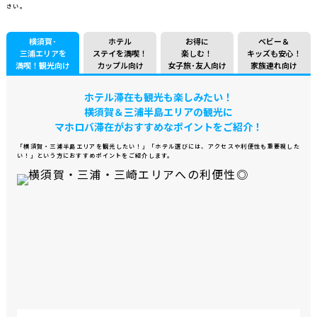
さい。
横須賀･
ホテル
お得に
ベビー＆
三浦エリアを
ステイを満喫！
楽しむ！
キッズも安心！
満喫！
観光向け
カップル向け
女子旅･友人向け
家族連れ向け
ホテル滞在も観光も楽しみたい！
横須賀＆三浦半島エリアの観光に
マホロバ滞在が
おすすめなポイントをご紹介！
「横須賀・三浦半島エリアを観光したい！」
「ホテル選びには、アクセスや利便性も重要視した
い！」という方に
おすすめポイントをご紹介します。