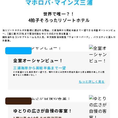
マホロバ･マインズ三浦
世界で唯一？！
4拍子そろったリゾートホテル
当リゾートホテルがお客様に選ばれる理由、三浦海岸から房総半島まで一望できる全室オーシャンビュ
ー、
1室に最大10名まで宿泊可能なゆとりの広さを誇る客室！
個性溢れるコンセプトルームも大人気、全天候型温浴施設「ウォーターパーク」、
バラエティに富んだ
お食事。
全室オーシャンビュー！
三浦海岸から房総半島まで一望
どの客室からも東京湾が一望でき、晴れた日には対岸の房総半島から昇る朝陽の美しさに感
動すること間違いなし！
もっと詳しく見る
ゆとりの広さが自慢の客室！