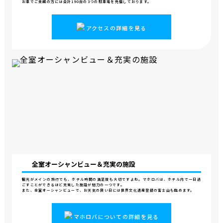
お車でご来館の方には合計190台の3つの駐車場を完備しております。
アクセスの詳細を見る
全室オーシャンビュー＆
充実の施設
観光がメインの旅行でも、ホテル時間の満足度も大切ですよね。マホロバは、ホテル内で一日過
ごすことができるほど充実した施設が魅力の一つです。
また、全室オーシャンビューで、お天気の良い日には世界文化遺産登録の富士山も臨めます。
マホロバについての詳細を見る