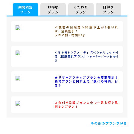
期間限定
お得な
こだわり
日帰り
プラン
プラン
プラン
プラン
＜敬老の日限定＞60歳以上が1名いれ
ば、全員割引！
シニア割・特別Day
＜ミキモト＞アメニティ スペシャルセット付
き
【健康美肌プラン】
ウォーターパーク利用付
き
★サマーアクティブプラン★夏期限定！
通常プランと同料金で「選べる特典」付
き♪
２食付き常設プランの中で一番お得♪早
割９０プラン！
その他のプランを見る