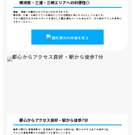
横須賀・三浦・
三崎エリアへの利便性◎
鎌倉、湘南への観光にもマホロバがおすすめです。
横須賀、三浦、三崎エリアへの拠点としての利便性が高いホテルとして人気です。
ホテル周辺のおすすめスポットを紹介した観光案内ページもあるので、ぜひ旅行プランの参考に
されてください。
観光案内の詳細を見る
都心からアクセス良好・
駅から徒歩7分
最寄り駅の三浦海岸駅は、京浜急行で品川から約60分。駅からホテルまでは徒歩7分。
さらに三浦海岸駅からの送迎バスも運行しています。