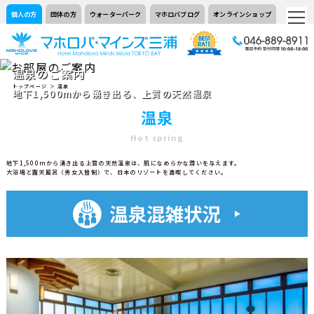
個人の方
団体の方
ウォーターパーク
マホロバブログ
オンラインショップ
温泉のご案内
トップページ
＞ 温泉
地下1,500mから湧き出る、上質の天然温泉
温泉
Hot spring
地下1,500mから湧き出る上質の天然温泉は、肌になめらかな潤いを与えます。
大浴場と露天風呂（男女入替制）で、日本のリゾートを満喫してください。