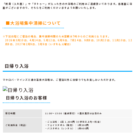
「刺青（入れ墨）」や「タトゥー」が入った方の大浴場のご利用はご遠慮頂いております。各客室に浴
室がございますので、そちらをご利用くださいますようお願いいたします。
■大浴場集中清掃について
※下記日程にご宿泊の場合、集中清掃時間のため翌朝は7時からのご利用となります。
2026年3月10日、4月14日、5月12日、6月9日、7月14日、9月8日、10月13日、11月10日、12
月8日、2027年2月9日、3月9日（いずれも火曜日）
日帰り入浴
マホロバ・マインズ三浦の温泉大浴場は、ご宿泊以外に日帰りでもお楽しみいただけます。
日帰り入浴のお客様
受付時間
11:00～15:00（最終受付）※露天風呂は女性のみ
・ご入浴料：1回 1,300円（小学生以上均一料金）
ご利用料金（税込）
・フェイスタオル（販売）：1枚200円
・バスタオル（レンタル）：1枚400円