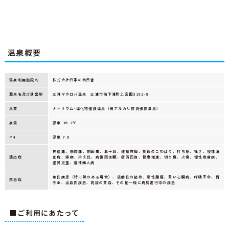
温泉概要
温泉利用施設名
株式会社四季の自然舎
源泉名及び湧出地
三浦マホロバ温泉 三浦市南下浦町上宮田3182-8
泉質
ナトリウム-塩化物強食塩泉（弱アルカリ性高張性温泉）
泉温
源泉 36.2℃
PH
源泉 7.9
神経痛、筋肉痛、関節痛、五十肩、運動麻痺、関節のこわばり、打ち身、挫き、慢性消
適応症
化病、痔疾、冷え性、病後回復期、疲労回復、健康増進、切り傷、火傷、慢性皮膚病、
虚弱児童、慢性婦人病
急性疾患（特に熱のある場合）、活動性の結核、悪性腫瘍、重い心臓病、呼吸不全、腎
禁忌症
不全、出血性疾患、高度の貧血、その他一般に病勢進行中の疾患
■ご利用にあたって