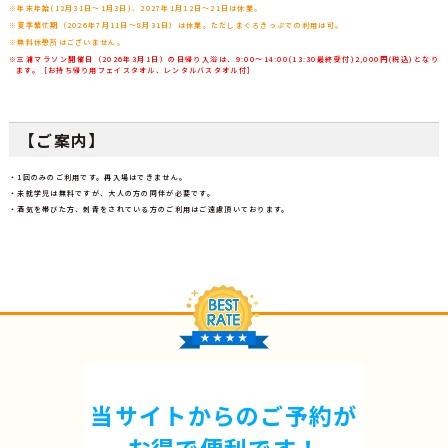
※年末年始(12月31日～1月3日)、2027年1月12日～21日は休業。
※夏季繁忙期（2026年7月11日～8月31日）は休業。ただしまぐろきっぷでの利用は可。
※無料休憩所はございません。
※三浦マラソン開催日（2026年3月1日）の日帰り入浴は、9:00～14:00(13:30最終受付)2,000円(税込)となり
ます。［お持ち帰り用フェイスタオル、レンタルバスタオル付］
【ご案内】
・1回のみのご利用です。再入場はできません。
・未就学児は無料ですが、大人の方の同伴が必要です。
・酒気を帯びた方、刺青をされている方のご利用はご遠慮頂いております。
当サイトからのご予約が