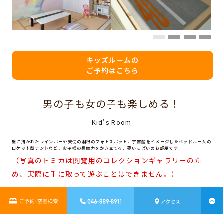
キッズルームの
ご予約はこちら
男の子も女の子も楽しめる！
Kid's Room
壁に描かれたレインボーや天使の羽根のフォト
スポット、宇宙船をイメージしたベッドルーム
の
ロケット型テントなど、お子様の想像力を
かき立てる、夢いっぱいのお部屋です。
（写真のトミカは閲覧用のコレクションギャラリーのた
め、実際に手に取って遊ぶことはできません。）
フロア
９階