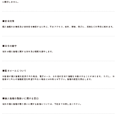
に開示しません。
■安全対策
個人情報の正確性及び安全性を確保すると共に、不正アクセス、紛失、破壊、改ざん、漏洩などの予防に努めます。
■法令の厳守
当社は個人情報に関する法令及び規範を遵守します。
■電子メールについて
お客様が個人情報を提供された場合、電子メール、その他の方法で情報をお届けすることがあります。 ただし、お
客様がこれらの情報配信を希望されない場合にはお知らせ下さい。情報の配信を停止します。
■個人情報の取扱いに関する窓口
当社の個人情報の取り扱いに関する苦情については、下記までお申し出ください。