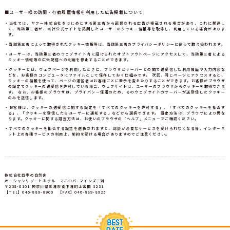
■ユーザー様の訪問・行動履歴情報を利用した広告掲載について
・当社では、ヤフー株式会社をはじめとする第三者から配信される広告が掲載される場合があり、これに関連し
て、当該第三者が、当社公式サイトを訪問したユーザーのクッキー情報等を取得し、利用している場合がありま
す。
・当該第三者によって取得されたクッキー情報等は、当該第三者のプライバシーポリシーに従って取り扱われます。
・ユーザーは、当該第三者のウェブサイト内に設けられたオプトアウトページにアクセスして、当該第三者による
クッキー情報等の広告配信への利用を停止することができます。
・クッキーとは、ウェブページを利用したときに、ブラウザとサーバーとの間で送受信した利用履歴や入力内容な
どを、お客様のコンピュータにファイルとして保存しておく仕組みです。 次回、同じページにアクセスすると、
クッキーの情報を使って、ページの運営者はお客様ごとに表示を変えたりすることができます。お客様がブラウザ
の設定でクッキーの送受信を許可している場合、ウェブサイトは、ユーザーのブラウザからクッキーを取得できま
す。 なお、お客様のブラウザは、プライバシー保護のため、そのウェブサイトのサーバーが送受信したクッキー
のみを送信します。
・お客様は、クッキーの送受信に関する設定を「すべてのクッキーを許可する」、「すべてのクッキーを拒否す
る」、「クッキーを受信したらユーザーに通知する」などから選択できます。 設定方法は、ブラウザにより異な
ります。クッキーに関する設定方法は、お使いのブラウザの「ヘルプ」メニューでご確認ください。
・すべてのクッキーを拒否する設定を選択されますと、認証が必要なサービスを受けられなくなる等、インターネ
ット上の各種サービスの利用上、制約を受ける場合がありますのでご注意ください。
株式会社四季の自然舎
オーシャンリゾートホテル マホロバ･マインズ三浦
〒238-0101 神奈川県三浦市南下浦町上宮田 3231
【TEL】046-889-8900 【FAX】046-889-8925