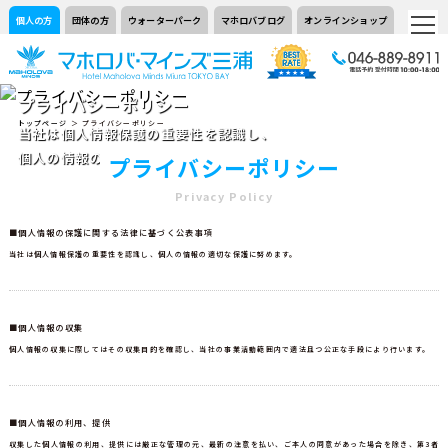
個人の方
団体の方
ウォーターパーク
マホロバブログ
オンラインショップ
プライバシーポリシー
トップページ
＞ プライバシーポリシー
当社は個人情報保護の重要性を認識し、
個人の情報の適切な保護に努めます。
プライバシーポリシー
Privacy Policy
■個人情報の保護に関する法律に基づく公表事項
当社は個人情報保護の重要性を認識し、個人の情報の適切な保護に努めます。
■個人情報の収集
個人情報の収集に際してはその収集目的を確認し、当社の事業活動範囲内で適法且つ公正な手段により行います。
■個人情報の利用、提供
収集した個人情報の利用、提供には厳正な管理の元、最新の注意を払い、ご本人の同意があった場合を除き、第3者