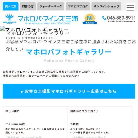
個人の方
団体の方
ウォーターパーク
マホロバブログ
オンラインショップ
マホロバフォトギャラリー
トップページ
＞ マホロバフォトギャラリー
お客様がマホロバ･マインズ三浦ご滞在中に撮影された写真をご紹
介しています。
マホロバフォトギャラリー
Maholova Photo Gallery
お客様がマホロバ･マインズ三浦ご滞在中に撮影された写真をご紹介しています。
撮影された写真を、当ホームページに掲載してみませんか？
お客さま撮影マホロバギャラリー応募はこちら
眩しい朝日
剣崎沖のワラサ釣り♪
mai-masa様
元坊様
雲と房総半島のシルエットが、太陽の輝きをより強
キラキラ輝く海が眩しい！
調していますね。
いい一日を予感させる一枚ですね。
【撮影日時】2014年10月18日
【撮影日時】2014年10月08日