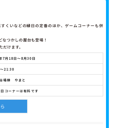
石すくいなどの縁日の定番のほか、ゲームコーナーも併
どなつかしの屋台も登場！
ただけます。
6年7月18日～8月30日
0～21:30
大浴場棟 やまと
縁日コーナーは有料です
ちら