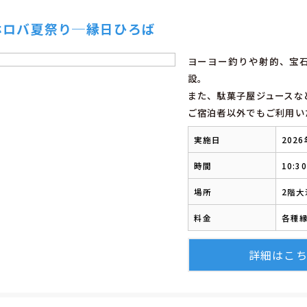
ホロバ夏祭り─縁日ひろば
ヨーヨー釣りや射的、宝
設。
また、駄菓子屋ジュースな
ご宿泊者以外でもご利用い
実施日
202
時間
10:3
場所
2階
料金
各種
詳細はこ