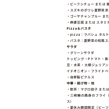
・ビーフシチュー または
・スズキのポワレ夏野菜添
・ゴーヤチャンプルー ま
・麻婆豆腐 または スタミ
Pizza＆パスタ
・pizza：ラバシュ タ
・パスタ：夏野菜の和風ス
サラダ
・グリーンサラダ
トッピング・Pトマト・紫
豆・水菜・大根ジュリアン
イドオニオン・フライドベ
・自家製ピクルス
中華・揚げ物・他
・飲茶：マグロ餃子 また
・三崎鮪の茜身のフライ（
ス）
・夏休み期間限定（ビーツ