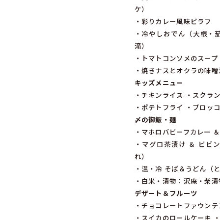
ケ）
・彩りカレー風味ピラフ
・冷やしおでん（大根・
滝）
・トマトコンソメのスープ
・焼きナスとオクラの味噌
キッズメニュー
・チキンライス ・スクラ
・ポテトフライ ・ブロッコ
〆の御飯・麺
・マホロバビーフカレー ＆
・マグロ茶漬け ＆ ビビ
れ）
・温・冷 そば＆うどん（
・白米・漬物：沢庵・柴漬
デザート＆フルーツ
・チョコレートファウンテ
・スイカのロールケーキ 