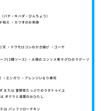
式（バチ・キハダ・びんちょう）
ド和え ・カツオのお刺身
とり天 ・トウモロコシのかき揚げ ・ゴーヤ
ーフ(2種ソース) ・大根のコンソメ煮マグロのラグーソ
老 ・エンガワ ・アレンジいなり寿司
ダ または 夏野菜たっぷりのラタトゥイユ
たは オクラと湯葉のおひたし
または バッファローチキン