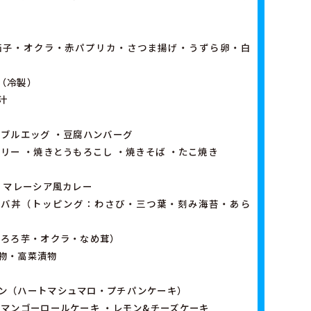
茄子・オクラ・赤パプリカ・さつま揚げ・うずら卵・白
（冷製）
汁
ンブルエッグ ・豆腐ハンバーグ
リー ・焼きとうもろこし ・焼きそば ・たこ焼き
 マレーシア風カレー
ンバ丼（トッピング：わさび・三つ葉・刻み海苔・あら
とろろ芋・オクラ・なめ茸）
物・高菜漬物
ン（ハートマシュマロ・プチパンケーキ）
・マンゴーロールケーキ ・レモン&チーズケーキ