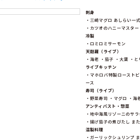
刺身
・三崎マグロ あしらい一
・カツオのハニーマスター
冷製
・ロミロミサーモン
天麩羅（ライブ）
・海老 ・茄子 ・大葉 ・
ライブキッチン
・マホロバ特製ローストビ
ース
寿司（ライブ）
・野菜寿司 ・マグロ ・海
アンティパスト・惣菜
・地中海風リゾーニのサラ
・揚げ茄子の煮びたし ま
温製料理
・ガーリックシュリンプ 