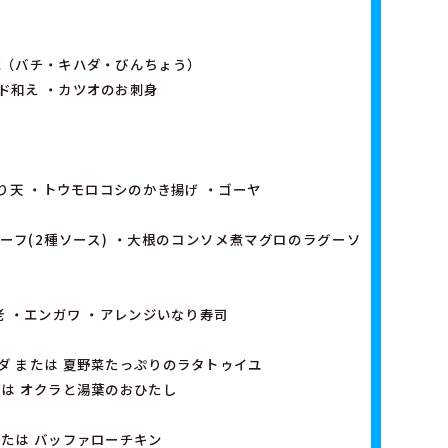
式（バチ・キハダ・びんちょう）
ド和え ・カツオのお刺身
とり天 ・トウモロコシのかき揚げ ・ゴーヤ
ーフ(2種ソース) ・大根のコンソメ煮マグロのラグーソ
老 ・エンガワ ・アレンジいなり寿司
ダ または 夏野菜たっぷりのラタトゥイユ
たは オクラと湯葉のおひたし
または バッファローチキン