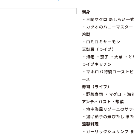
刺身
・三崎マグロ あしらい一
・カツオのハニーマスター
冷製
・ロミロミサーモン
天麩羅（ライブ）
・海老 ・茄子 ・大葉 ・
ライブキッチン
・マホロバ特製ローストビ
ース
寿司（ライブ）
・野菜寿司 ・マグロ ・海
アンティパスト・惣菜
・地中海風リゾーニのサラ
・揚げ茄子の煮びたし ま
温製料理
・ガーリックシュリンプ 