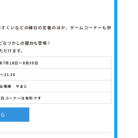
石すくいなどの縁日の定番のほか、ゲームコーナーも併
どなつかしの屋台も登場！
ただけます。
6年7月18日～8月30日
0～21:30
大浴場棟 やまと
縁日コーナーは有料です
ちら