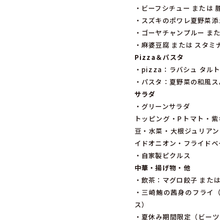
・ビーフシチュー または
・スズキのポワレ夏野菜添
・ゴーヤチャンプルー ま
・麻婆豆腐 または スタミ
Pizza＆パスタ
・pizza：ラバシュ タ
・パスタ：夏野菜の和風ス
サラダ
・グリーンサラダ
トッピング・Pトマト・紫
豆・水菜・大根ジュリアン
イドオニオン・フライドベ
・自家製ピクルス
中華・揚げ物・他
・飲茶：マグロ餃子 また
・三崎鮪の茜身のフライ（
ス）
・夏休み期間限定（ビーツ