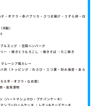
茄子・オクラ・赤パプリカ・さつま揚げ・うずら卵・白
（冷製）
汁
ンブルエッグ ・豆腐ハンバーグ
リー ・焼きとうもろこし ・焼きそば ・たこ焼き
 マレーシア風カレー
ンバ丼（トッピング：わさび・三つ葉・刻み海苔・あら
とろろ芋・オクラ・なめ茸）
物・高菜漬物
ン（ハートマシュマロ・プチパンケーキ）
・マンゴーロールケーキ ・レモン&チーズケーキ