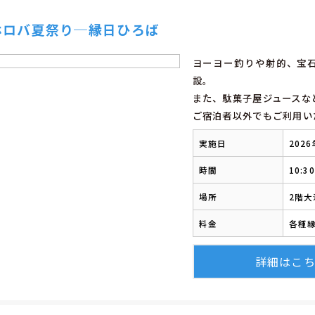
ホロバ夏祭り─縁日ひろば
ヨーヨー釣りや射的、宝
設。
また、駄菓子屋ジュースな
ご宿泊者以外でもご利用い
実施日
202
時間
10:3
場所
2階
料金
各種
詳細はこ