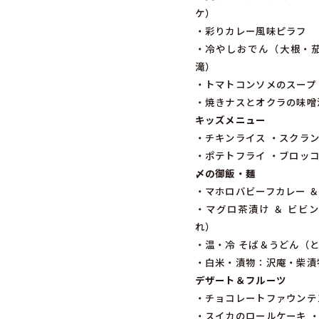
ケ）
・彩りカレー風味ピラフ
・冷やしおでん（大根・
滝）
・トマトコンソメのスープ
・焼きナスとオクラの味噌
キッズメニュー
・チキンライス ・スクラ
・ポテトフライ ・ブロッコ
〆の御飯・麺
・マホロバビーフカレー ＆
・マグロ茶漬け ＆ ビビ
れ）
・温・冷 そば＆うどん（
・白米・漬物：沢庵・柴漬
デザート＆フルーツ
・チョコレートファウンテ
・スイカのロールケーキ 