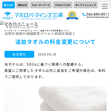
個人の方
団体の方
ウォーターパーク
マホロバブログ
オンラインショップ
マホロバニュース
トップページ
＞
マホロバニュース
＞ 追加タオルの料金変更について
お得な情報や期間限定イベント情報が満載♪
追加タオルの料金変更について
総合案内
2026.06.10
当ホテルは、SDGsに基づく環境への配慮から、
客室にご用意したタオル以外に追加をご希望の場合は、有料
でご提供しております。