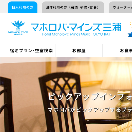
個人利用の方
団体利用の方（会議･研修･宴会）
ウォーター
宿泊プラン･空室検索
お部屋
お食
ピックアップインフ
マホロバがピックアップするプ