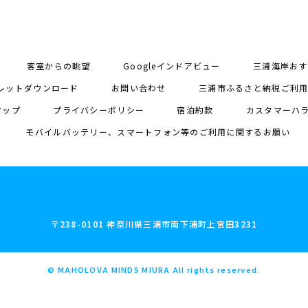
客室からの眺望
Googleインドアビュー
三浦海岸おす
レットダウンロード
お問い合わせ
三浦市ふるさと納税ご利
マップ
プライバシーポリシー
宿泊約款
カスタマーハ
モバイルバッテリー、スマートフォン等のご利用に関するお願い
〒238-0101 神奈川県三浦市南下浦町上宮田3231
© MAHOLOVA MINDS MIURA All rights reserved.