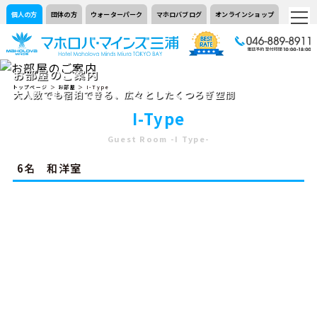
個人の方
団体の方
ウォーターパーク
マホロバブログ
オンラインショップ
お部屋のご案内
トップページ
＞
お部屋
＞ I-Type
大人数でも宿泊できる、広々としたくつろぎ空間
I-Type
Guest Room -I Type-
6名 和洋室