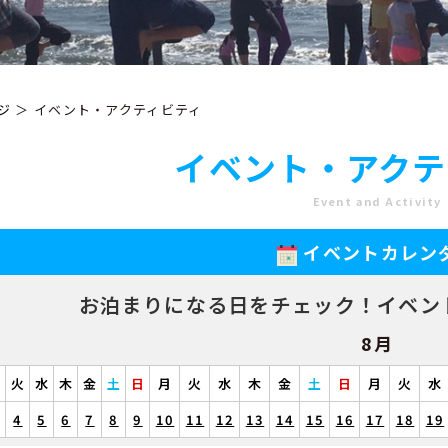
ジ
＞ イベント・アクティビティ
イベント・アクテ
Event and Activity
イベントカレン
お泊まりになる日をチェック！
イベン
8月
月
火
水
木
金
土
日
月
火
水
木
金
土
日
月
火
水
4
5
6
7
8
9
10
11
12
13
14
15
16
17
18
19