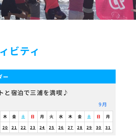
ィビティ
ダー
トと宿泊で三浦を満喫♪
9月
木
金
土
日
月
火
水
木
金
土
日
月
20
21
22
23
24
25
26
27
28
29
30
31