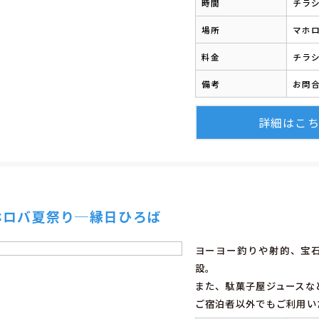
時間
チラ
場所
マホ
料金
チラ
備考
お問合
詳細はこ
ホロバ夏祭り─縁日ひろば
ヨーヨー釣りや射的、宝
設。
また、駄菓子屋ジュースな
ご宿泊者以外でもご利用い