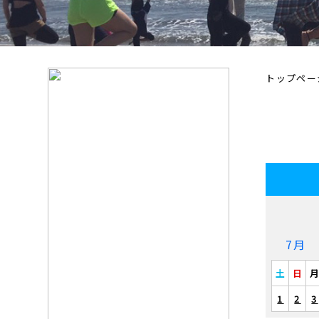
トップペー
7月
土
日
1
2
3