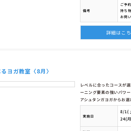
ご予
備考
持ち
お問い
詳細はこ
べるヨガ教室〈8月〉
レベルに合ったコースが選
ーニング要素の強いパワー
アシュタンガヨガからお選
8/1
実施日
24(