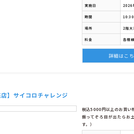
実施日
202
時間
10:3
場所
2階
料金
各種
詳細はこ
売店】サイコロチャレンジ
税込5000円以上のお買
振ってぞろ目が出たらお
す。）