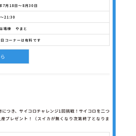
6年7月18日～8月30日
0～21:30
大浴場棟 やまと
縁日コーナーは有料です
ちら
い物につき、サイコロチャレンジ1回挑戦！サイコロを二つ
土産プレゼント！（スイカが無くなり次第終了となりま