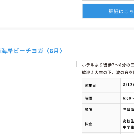
詳細はこ
浦海岸ビーチヨガ〈8月〉
ホテルより徒歩7～8分の
歓迎♪大空の下、波の音を
8/1
実施日
時間
6:00
場所
三浦
高校生
料金
中学