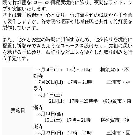
院で竹灯籠を300～500個程度境内に飾り、夜間はライトアッ
プを実施いたします。
基本は若手僧侶が中心となり、竹灯籠を竹の伐採から手作業
で製作しますが、各寺院の檀家や地域住民と共作で竹灯籠を
製作しています。
また、七夕とお盆の時期に開催するため、七夕飾りを境内に
配置し祈願ができるようなスペースを設けたり、先祖に思い
を馳せる手紙参り、盆踊りなど工夫を凝らした取り組みを行
う予定です。
・7月 4日(土) 17時～21時 横須賀市・不
断寺
・7月26日(日) 17時～21時 三浦市・福
泉寺
・8月 1日(土)
2日(日) 17時～20時半 横須賀市・東
漸寺
実施日
・8月14日(金)
15日(土) 17時～21時 横須賀市・浄
楽寺
・8月23日(日) 17時～21時 三浦市・圓