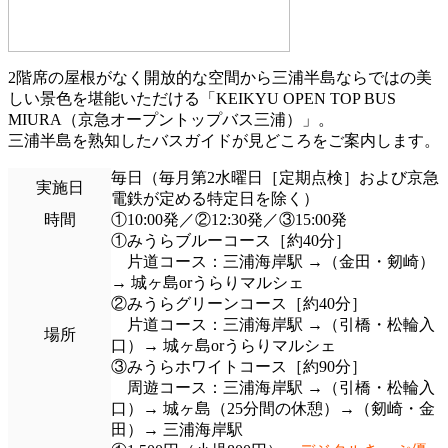
2階席の屋根がなく開放的な空間から三浦半島ならではの美
しい景色を堪能いただける「KEIKYU OPEN TOP BUS
MIURA（京急オープントップバス三浦）」。
三浦半島を熟知したバスガイドが見どころをご案内します。
毎日（毎月第2水曜日［定期点検］および京急
実施日
電鉄が定める特定日を除く）
時間
①10:00発／②12:30発／③15:00発
①みうらブルーコース［約40分］
片道コース：三浦海岸駅 →（金田・剱崎）
→ 城ヶ島orうらりマルシェ
②みうらグリーンコース［約40分］
片道コース：三浦海岸駅 →（引橋・松輪入
場所
口）→ 城ヶ島orうらりマルシェ
③みうらホワイトコース［約90分］
周遊コース：三浦海岸駅 →（引橋・松輪入
口）→ 城ヶ島（25分間の休憩）→（剱崎・金
田）→ 三浦海岸駅