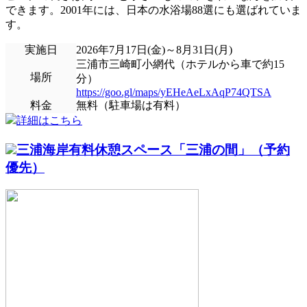
できます。2001年には、日本の水浴場88選にも選ばれていま
す。
実施日
2026年7月17日(金)～8月31日(月)
三浦市三崎町小網代（ホテルから車で約15
場所
分）
https://goo.gl/maps/yEHeAeLxAqP74QTSA
料金
無料（駐車場は有料）
詳細はこちら
三浦海岸有料休憩スペース「三浦の間」（予約
優先）