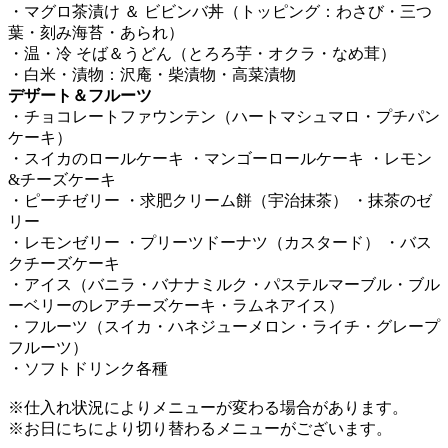
・マグロ茶漬け ＆ ビビンバ丼（トッピング：わさび・三つ
葉・刻み海苔・あられ）
・温・冷 そば＆うどん（とろろ芋・オクラ・なめ茸）
・白米・漬物：沢庵・柴漬物・高菜漬物
デザート＆フルーツ
・チョコレートファウンテン（ハートマシュマロ・プチパン
ケーキ）
・スイカのロールケーキ ・マンゴーロールケーキ ・レモン
&チーズケーキ
・ピーチゼリー ・求肥クリーム餅（宇治抹茶） ・抹茶のゼ
リー
・レモンゼリー ・プリーツドーナツ（カスタード） ・バス
クチーズケーキ
・アイス（バニラ・バナナミルク・パステルマーブル・ブル
ーベリーのレアチーズケーキ・ラムネアイス）
・フルーツ（スイカ・ハネジューメロン・ライチ・グレープ
フルーツ）
・ソフトドリンク各種
※仕入れ状況によりメニューが変わる場合があります。
※お日にちにより切り替わるメニューがございます。