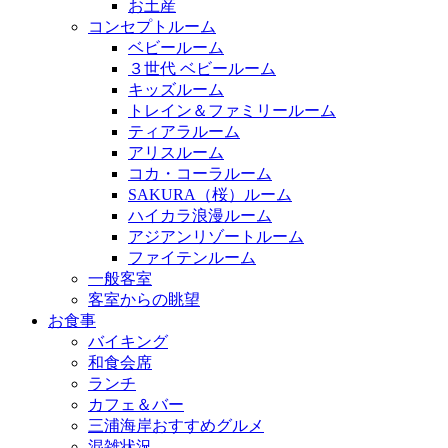
お土産
コンセプトルーム
ベビールーム
３世代 ベビールーム
キッズルーム
トレイン＆ファミリールーム
ティアラルーム
アリスルーム
コカ・コーラルーム
SAKURA（桜）ルーム
ハイカラ浪漫ルーム
アジアンリゾートルーム
ファイテンルーム
一般客室
客室からの眺望
お食事
バイキング
和食会席
ランチ
カフェ＆バー
三浦海岸おすすめグルメ
混雑状況