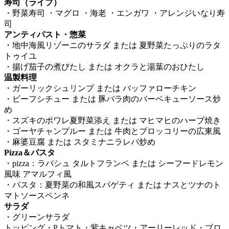
寿司（ライブ）
・野菜寿司 ・マグロ ・海老 ・エンガワ ・アレンジいなり寿
司
アンティパスト・惣菜
・地中海風リゾーニのサラダ または 夏野菜たっぷりのラタ
トゥイユ
・揚げ茄子の煮びたし または オクラと湯葉のおひたし
温製料理
・ガーリックシュリンプ または バッファローチキン
・ビーフシチュー または 豚バラ肉のバーベキューソース炒
め
・スズキのポワレ夏野菜添え または マヒマヒのハーブ焼き
・ゴーヤチャンプルー または 牛肉とブロッコリーの広東風
・麻婆豆腐 または スタミナニラレバ炒め
Pizza＆パスタ
・pizza：ラバシュ タルトフランベ または シーフードレモン
風味 アマルフィ風
・パスタ：夏野菜の和風スパゲティ または ナスとツナのト
マトソースペンネ
サラダ
・グリーンサラダ
トッピング・Pトマト・紫キャベツ・アーリーレッド・ブロ