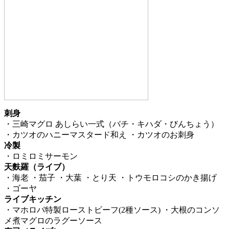
刺身
・三崎マグロ あしらい一式（バチ・キハダ・びんちょう）
・カツオのハニーマスタード和え ・カツオのお刺身
冷製
・ロミロミサーモン
天麩羅（ライブ）
・海老 ・茄子 ・大葉 ・とり天 ・トウモロコシのかき揚げ
・ゴーヤ
ライブキッチン
・マホロバ特製ローストビーフ(2種ソース) ・大根のコンソ
メ煮マグロのラグーソース