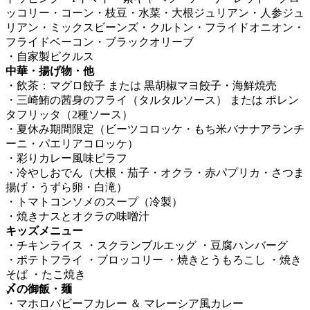
ッコリー・コーン・枝豆・水菜・大根ジュリアン・人参ジュ
リアン・ミックスビーンズ・クルトン・フライドオニオン・
フライドベーコン・ブラックオリーブ
・自家製ピクルス
中華・揚げ物・他
・飲茶：マグロ餃子 または 黒胡椒マヨ餃子・海鮮焼売
・三崎鮪の茜身のフライ（タルタルソース） または ポレン
タフリッタ（2種ソース）
・夏休み期間限定（ビーツコロッケ・もち米バナナアランチ
ーニ・パエリアコロッケ）
・彩りカレー風味ピラフ
・冷やしおでん（大根・茄子・オクラ・赤パプリカ・さつま
揚げ・うずら卵・白滝）
・トマトコンソメのスープ（冷製）
・焼きナスとオクラの味噌汁
キッズメニュー
・チキンライス ・スクランブルエッグ ・豆腐ハンバーグ
・ポテトフライ ・ブロッコリー ・焼きとうもろこし ・焼き
そば ・たこ焼き
〆の御飯・麺
・マホロバビーフカレー ＆ マレーシア風カレー