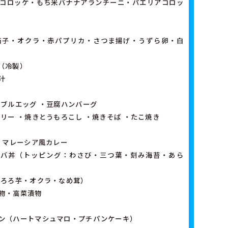
コロッケ・もち米バナナアランチーニ・パエリアコロッ
茄子・オクラ・赤パプリカ・さつま揚げ・うずら卵・白
（冷製）
汁
ンブルエッグ ・豆腐ハンバーグ
リー ・焼きとうもろこし ・焼きそば ・たこ焼き
 マレーシア風カレー
ンバ丼（トッピング：わさび・三つ葉・刻み海苔・あら
とろろ芋・オクラ・なめ茸）
物・高菜漬物
ン（ハートマシュマロ・プチパンケーキ）