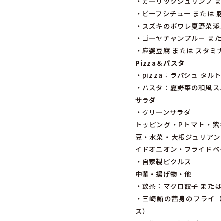
・ガーリックシュリンプ 
・ビーフシチュー または
・スズキのポワレ夏野菜添
・ゴーヤチャンプルー ま
・麻婆豆腐 または スタミ
Pizza＆パスタ
・pizza：ラバシュ タ
・パスタ：夏野菜の和風ス
サラダ
・グリーンサラダ
トッピング・Pトマト・紫
豆・水菜・大根ジュリアン
イドオニオン・フライドベ
・自家製ピクルス
中華・揚げ物・他
・飲茶：マグロ餃子 また
・三崎鮪の茜身のフライ（
ス）