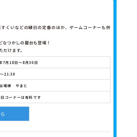
石すくいなどの縁日の定番のほか、ゲームコーナーも併
どなつかしの屋台も登場！
ただけます。
6年7月18日～8月30日
0～21:30
大浴場棟 やまと
縁日コーナーは有料です
ちら