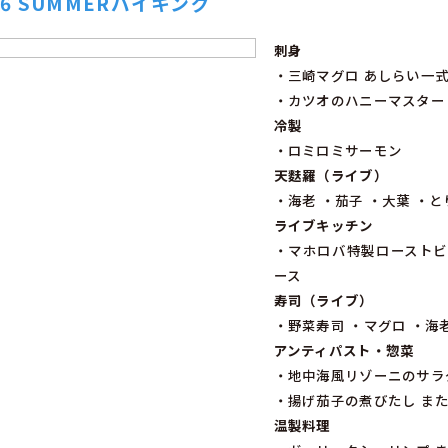
26 SUMMERバイキング
刺身
・三崎マグロ あしらい一
・カツオのハニーマスター
冷製
・ロミロミサーモン
天麩羅（ライブ）
・海老 ・茄子 ・大葉 ・
ライブキッチン
・マホロバ特製ローストビ
ース
寿司（ライブ）
・野菜寿司 ・マグロ ・海
アンティパスト・惣菜
・地中海風リゾーニのサラ
・揚げ茄子の煮びたし ま
温製料理