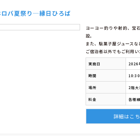
ホロバ夏祭り─縁日ひろば
ヨーヨー釣りや射的、宝
設。
また、駄菓子屋ジュースな
ご宿泊者以外でもご利用い
実施日
202
時間
10:3
場所
2階
料金
各種
詳細はこ