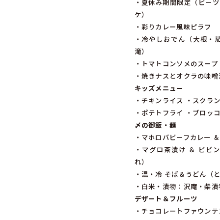
・夏休み期間限定（ビーツ
ケ）
・彩りカレー風味ピラフ
・冷やしおでん（大根・
滝）
・トマトコンソメのスープ
・焼きナスとオクラの味噌
キッズメニュー
・チキンライス ・スクラ
・ポテトフライ ・ブロッコ
〆の御飯・麺
・マホロバビーフカレー ＆
・マグロ茶漬け ＆ ビビ
れ）
・温・冷 そば＆うどん（
・白米・漬物：沢庵・柴漬
デザート＆フルーツ
・チョコレートファウンテ