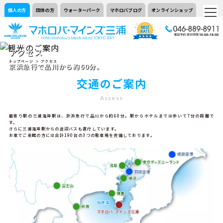
個人の方
団体の方
ウォーターパーク
マホロバブログ
オンラインショップ
アクセス
トップページ
＞ アクセス
京浜急行で品川から約60分。
交通のご案内
Access
最寄り駅の三浦海岸駅は、京浜急行で品川から約60分。駅からホテルまでは歩いて7分の距離で
す。
さらに三浦海岸駅からの送迎バスも運行しています。
お車でご来館の方には合計190台の3つの駐車場を完備しております。