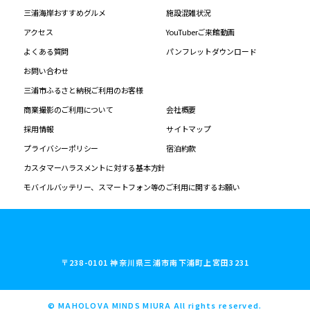
三浦海岸おすすめグルメ
施設混雑状況
アクセス
YouTuberご来館動画
よくある質問
パンフレットダウンロード
お問い合わせ
三浦市ふるさと納税ご利用のお客様
商業撮影のご利用について
会社概要
採用情報
サイトマップ
プライバシーポリシー
宿泊約款
カスタマーハラスメントに対する基本方針
モバイルバッテリー、スマートフォン等のご利用に関するお願い
〒238-0101 神奈川県三浦市南下浦町上宮田3231
© MAHOLOVA MINDS MIURA All rights reserved.