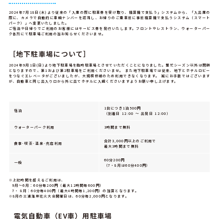
2024年7月18日(木)より従来の「入庫の際に駐車券を受け取り、精算機で支払う」システムから、「入出庫の
際に、カメラで自動的に車輌ナンバーを認識し、お帰りのご乗車前に事前精算機で支払うシステム（スマート
パーク）」へ変更いたしました。
ご宿泊や日帰りでご利用のお客様にはサービス券を発行いたします。フロントやレストラン、ウォーターパー
ク各所にて駐車場ご利用の旨お知らせくださいませ。
［地下駐車場について］
2024年9月1日(日)より地下駐車場を臨時駐車場とさせていただくことになりました。繁忙シーズン以外は閉鎖
となりますので、第1および第2駐車場をご利用くださいませ。 また地下駐車場では従来、地下とホテルロビー
をつなぐエレベータがございましたが、大規模修繕のため利用できなくなります。 誠にお手数ではございます
が、自動車と同じ出入り口から外に出てホテルに入館くださいますようお願い申し上げます。
1台につき1泊500円
宿泊
（到着日 12:00 ～ 出発日 12:00）
ウォーターパーク利用
3時間まで無料
合計3,000円以上のご利用で
食事･喫茶･温泉･売店利用
最大3時間まで無料
60分200円
一般
（7・8月は60分400円）
※上記時間を超えるご利用は、
9月～6月：60分毎200円（最大12時間毎600円）
7・ 8月：60分毎400円（最大4時間毎1,200円）の加算となります。
※8月の三浦海岸花火大会開催日は、60分毎2,000円となります。
電気自動車（EV車）用駐車場