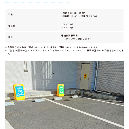
1台につき1泊1,000円
料金
(到着日 12:00 ~ 出発日 12:00)
100V：1台
電圧種
200V：1台
宿泊棟裏駐車場
場所
（スタッフがご案内します）
※当日空きがあればご案内いたしますが、事前にご予約されることをお勧めいたします。
※ご到着の際は一度エントランスまでお立ち寄りください。フロントにて駐車券発券のお手続きをいたしま
す。