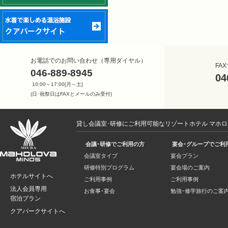
お電話でのお問い合わせ（専用ダイヤル）
FA
046-889-8945
04
10:00～17:00[月～土]
(日･祝祭日はFAXとメールのみ受付)
貸し会議室･研修にご利用可能なリゾートホテル マホ
会議･研修でご利用の方
宴会･グループでご利
会議室タイプ
宴会プラン
研修特別プログラム
宴会場のご案内
ホテルサイトへ
ご利用事例
ご利用事例
法人会員専用
お食事･宴会
勉強･修学旅行のご案
宿泊プラン
クアパークサイトへ