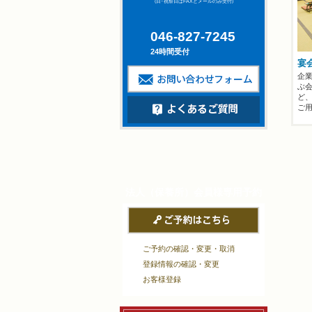
(日･祝祭日はFAXとメールのみ受付)
046-827-7245
24時間受付
宴
企
ぶ
ど
ご
法人（保養所）会員様
専用予約
ご予約の確認・変更・取消
登録情報の確認・変更
お客様登録