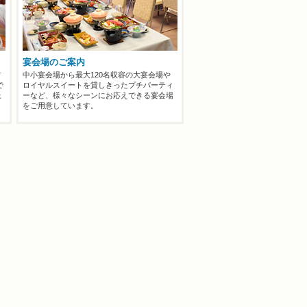
宴会場のご案内
材
中小宴会場から最大120名収容の大宴会場や
で
ロイヤルスイートを貸しきったプチパーティ
上
ーなど、様々なシーンにお応えできる宴会場
をご用意しています。