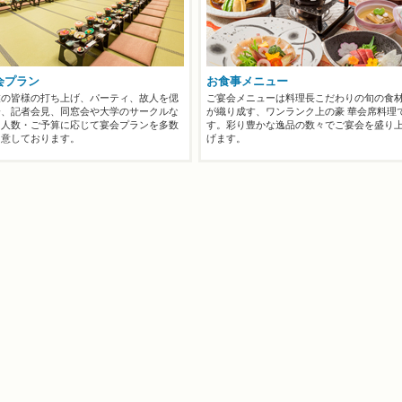
会プラン
お食事メニュー
業の皆様の打ち上げ、パーティ、故人を偲
ご宴会メニューは料理長こだわりの旬の食
会、記者会見、同窓会や大学のサークルな
が織り成す、ワンランク上の豪 華会席料理
、人数・ご予算に応じて宴会プランを多数
す。彩り豊かな逸品の数々でご宴会を盛り
用意しております。
げます。