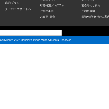
宿泊プラン
研修特別プログラム
宴会場のご案内
クアパークサイトへ
ご利用事例
ご利用事例
お食事･宴会
勉強･修学旅行のご案
Copyright© 2022 Maholova-minds Miura All Rights Reserved.