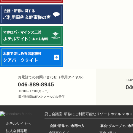
お電話でのお問い合わせ（専用ダイヤル）
FA
046-889-8945
04
10:00～17:00[月～土]
(日･祝祭日はFAXとメールのみ受付)
貸し会議室･研修にご利用可能なリゾートホテル マホ
ホテルサイトへ
会議･研修でご利用の方
宴会･グループでご利
法人会員専用
会議室タイプ
宴会プラン