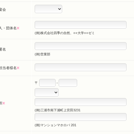
宴会
人・団体名
※
(例)株式会社四季の自然、○○大学○○ゼミ
部署名
(例)営業部
担当者様名
※
〒
-
所
※
(例)三浦市南下浦町上宮田3231
(例)マンションマホロバ 201