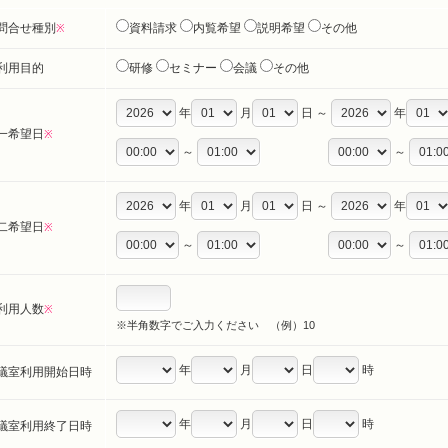
問合せ種別
資料請求
内覧希望
説明希望
その他
※
利用目的
研修
セミナー
会議
その他
年
月
日 ～
年
一希望日
※
～
～
年
月
日 ～
年
二希望日
※
～
～
利用人数
※
※半角数字でご入力ください （例）10
年
月
日
時
議室利用開始日時
年
月
日
時
議室利用終了日時