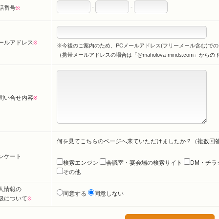
-
-
話番号
※
ールアドレス
※
※今後のご案内のため、PCメールアドレス(フリーメール含む)で
（携帯メールアドレスの場合は「@maholova-minds.com」
問い合せ内容
※
何を見てこちらのページへ来ていただけましたか？（複数回
ンケート
検索エンジン
会議室・宴会場の検索サイト
DM・チラ
その他
人情報の
同意する
同意しない
扱について
※