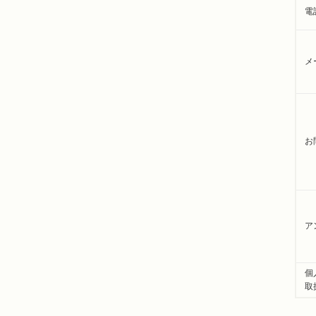
電
メ
お
ア
個
取