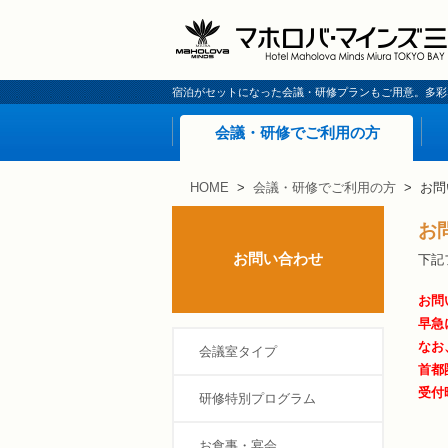
宿泊がセットになった会議・研修プランもご用意。多彩
会議・研修でご利用の方
HOME
>
会議・研修でご利用の方
> お問
お
お問い合わせ
下記
お問
早急
なお
会議室タイプ
首都圏
受付
研修特別プログラム
お食事・宴会