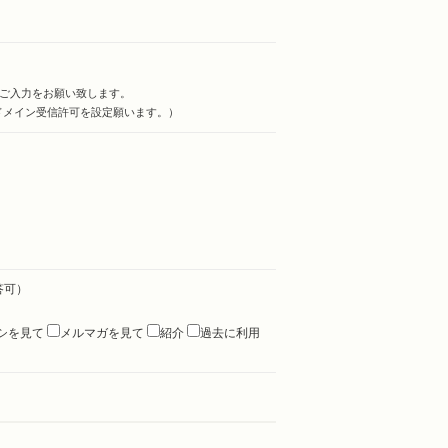
のご入力をお願い致します。
からのドメイン受信許可を設定願います。）
答可）
シを見て
メルマガを見て
紹介
過去に利用