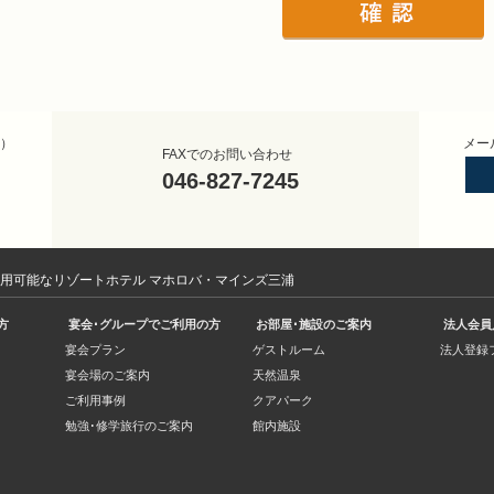
）
メー
FAXでのお問い合わせ
046-827-7245
利用可能なリゾートホテル マホロバ・マインズ三浦
方
宴会･グループでご利用の方
お部屋･施設のご案内
法人会員
宴会プラン
ゲストルーム
法人登録
宴会場のご案内
天然温泉
ご利用事例
クアパーク
勉強･修学旅行のご案内
館内施設