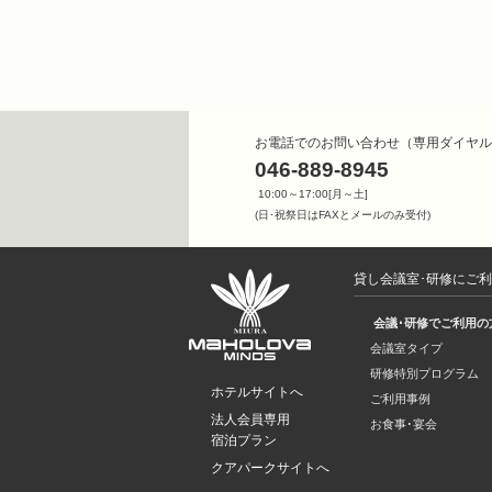
お電話でのお問い合わせ（専用ダイヤル
046-889-8945
10:00～17:00[月～土]
(日･祝祭日はFAXとメールのみ受付)
貸し会議室･研修にご
会議･研修でご利用の
会議室タイプ
研修特別プログラム
ホテルサイトへ
ご利用事例
法人会員専用
お食事･宴会
宿泊プラン
クアパークサイトへ