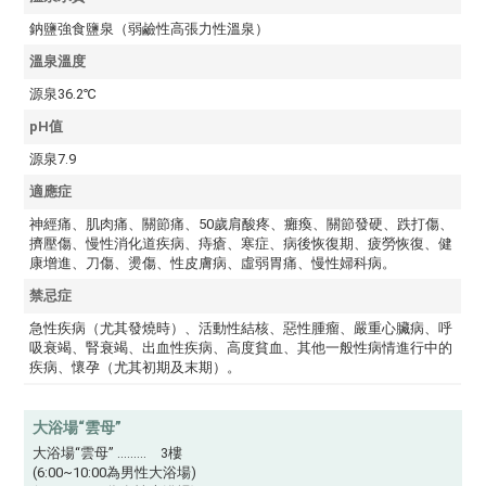
鈉鹽強食鹽泉（弱鹼性高張力性溫泉）
溫泉溫度
源泉36.2℃
pH值
源泉7.9
適應症
神經痛、肌肉痛、關節痛、50歲肩酸疼、癱瘓、關節發硬、跌打傷、
擠壓傷、慢性消化道疾病、痔瘡、寒症、病後恢復期、疲勞恢復、健
康增進、刀傷、燙傷、性皮膚病、虛弱胃痛、慢性婦科病。
禁忌症
急性疾病（尤其發燒時）、活動性結核、惡性腫瘤、嚴重心臟病、呼
吸衰竭、腎衰竭、出血性疾病、高度貧血、其他一般性病情進行中的
疾病、懷孕（尤其初期及末期）。
大浴場“雲母”
大浴場“雲母” ……… 3樓
(6:00~10:00為男性大浴場)