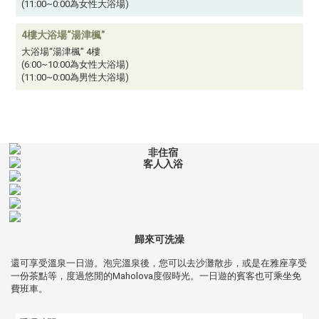
(11:00~0:00為女性大浴場)
4樓大浴場“湯津楓”
大浴場“湯津楓” 4樓
(6:00~10:00為女性大浴場)
(11:00~0:00為男性大浴場)
非住宿
客人入浴
歸來可洗澡
還可享受溫泉一日游。泡完溫泉後，您可以去沙灘散步，或是在雅座享受
一份茶點等，度過悠閒的Maholova度假時光。一日遊的賓客也可乘坐免
費班車。