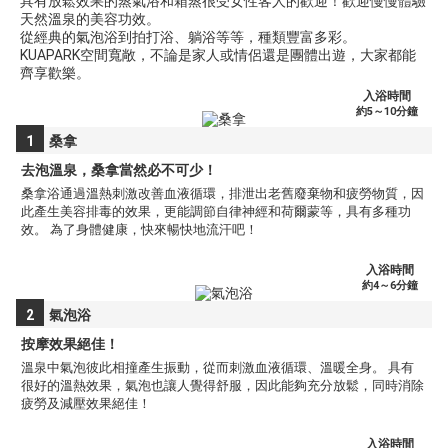
具有放鬆效果的蒸氣浴和箱蒸很受女性客人的歡迎！歡迎慢慢體驗
天然溫泉的美容功效。
從經典的氣泡浴到拍打浴、躺浴等等，種類豐富多彩。
KUAPARK空間寬敞，不論是家人或情侶還是團體出遊，大家都能
齊享歡樂。
入浴時間
約5～10分鐘
1
桑拿
去泡溫泉，桑拿當然必不可少！
桑拿浴通過溫熱刺激改善血液循環，排泄出老舊廢棄物和疲勞物質，因
此產生美容排毒的效果，更能調節自律神經和荷爾蒙等，具有多種功
效。 為了身體健康，快來暢快地流汗吧！
入浴時間
約4～6分鐘
2
氣泡浴
按摩效果絕佳！
溫泉中氣泡彼此相撞產生振動，從而刺激血液循環、溫暖全身。 具有
很好的溫熱效果，氣泡也讓人覺得舒服，因此能夠充分放鬆，同時消除
疲勞及減壓效果絕佳！
入浴時間