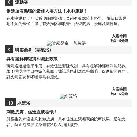
8
運動浴
促進血液循環的最佳入浴方法！水中運動！
在水中運動，可以減少腰腿負擔，又能有效燃燒卡路里。 解決日常運
動不足的煩惱！還可有效預防和改善生活習慣病、腰痛及關節痛。
入浴時間
約3～5分鐘
9
噴霧桑拿（蒸氣浴）
具有緩解神經痛和減肥效果！
蒸氣浴通過發汗作用，有效促進新陳代謝，具有緩解神經痛和減肥效
果！慢慢地從口中吸入蒸氣，據說還能刺激氣管纖毛，促進黏膜再生，
對支氣管炎和哮喘等具有療效。
入浴時間
約3～5分鐘
10
水流浴
刺激皮膚，促進血液循環！
所產生的水流能夠刺激皮膚，具有促進血液循環的按摩效果。還能美
容、防止泡溫泉後身體發冷以及消除疲勞。