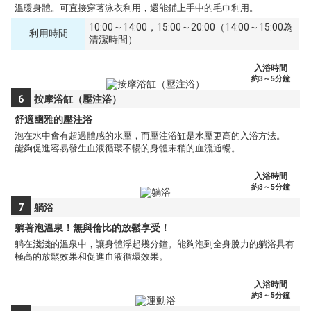
溫暖身體。可直接穿著泳衣利用，還能鋪上手中的毛巾利用。
10:00～14:00，15:00～20:00（14:00～15:00為
利用時間
清潔時間）
入浴時間
約3～5分鐘
6
按摩浴缸（壓注浴）
舒適幽雅的壓注浴
泡在水中會有超過體感的水壓，而壓注浴缸是水壓更高的入浴方法。
能夠促進容易發生血液循環不暢的身體末稍的血流通暢。
入浴時間
約3～5分鐘
7
躺浴
躺著泡溫泉！無與倫比的放鬆享受！
躺在淺淺的溫泉中，讓身體浮起幾分鐘。能夠泡到全身脫力的躺浴具有
極高的放鬆效果和促進血液循環效果。
入浴時間
約3～5分鐘