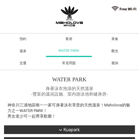
預約
客房
美食
WATER PARK
溫泉
觀光
交通
常見問題
垂詢
WATER PARK
身著泳衣泡澡的天然溫泉
-豐富的溫浴設施、室内游泳池和健身房-
神奈川三浦地區唯一一家可身著泳衣享受的天然溫泉！Maholova的魅
力之一WATER PARK！
男女老少可一起齊享歡樂！
Kuapark