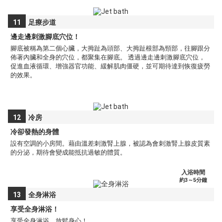
11
足療步道
邊走邊刺激腳底穴位！
腳底被稱為第二個心臟，大拇趾為頭部、大拇趾根部為頸部，往腳跟分
佈著內臟和全身的穴位，都聚集在腳底。 透過邊走邊刺激腳底穴位，
促進血液循環、增強器官功能、緩解肌肉僵硬，並可期待達到恢復疲勞
的效果。
12
冷房
冷卻發熱的身體
設有空調的小房間。藉由溫差刺激腎上腺，被認為會刺激腎上腺皮質素
的分泌，期待會變成能抵抗過敏的體質。
入浴時間
約3～5分鐘
13
全身淋浴
享受全身淋浴！
享受全身淋浴，放鬆身心！