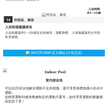
入浴時間
約3～5分鐘
14
沖洗浴、淋浴
入浴前後建議淋浴
入浴前建議沖2～3分鐘左右的淋浴，溫暖身體。 入浴後建議充分沖洗
乾淨身體。
WATER PARK 官方網站 (只有日語)
Indoor Pool
室内游泳池
可以在25米泳池解決運動不足的煩惱，還可享受身體負擔小的水中
運動。
從輕度運動到健身教練制定的運動方案等，如何享受運動的樂趣都
由您說了算！