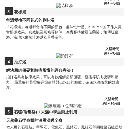
約4～6分鐘
3
花樣湯
每週變換不同花式的趣味浴
「花樣湯」每週都會有不同的顏色，趣味性十足。Kua Park的工作人員
會根據效果、功效以及氣候等條件，為賓客準備最佳藥浴，如傳統藥
浴、當地水果榨汁浴以及芳香浴等。
入浴時間
約2～3分鐘
4
拍打浴
解決肌肉僵硬和酸痛煩惱的經典療法！
拍打浴具有按摩效果，可以有效緩解肩部僵硬、腰痛等肌肉疲勞和壓
力。 最重要的是需要調節身體與出水口的距離，確保水流衝擊的舒適
度。
入浴時間
約5～10分鐘
5
石暖(岩磐浴) ※未滿中學生禁止利用
天然藥石從身體的深層溫暖全身
12人用的石暖炕。甲翠石、電氣石、黑鍺石、鳳綠石等四種藥石緩緩地