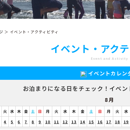
ジ
＞ イベント・アクティビティ
イベント・アクテ
Event and Activity
イベントカレン
お泊まりになる日をチェック！
イベン
8月
月
火
水
木
金
土
日
月
火
水
木
金
土
日
月
火
水
4
5
6
7
8
9
10
11
12
13
14
15
16
17
18
19