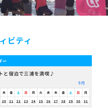
ィビティ
ダー
トと宿泊で三浦を満喫♪
9月
木
金
土
日
月
火
水
木
金
土
日
月
20
21
22
23
24
25
26
27
28
29
30
31