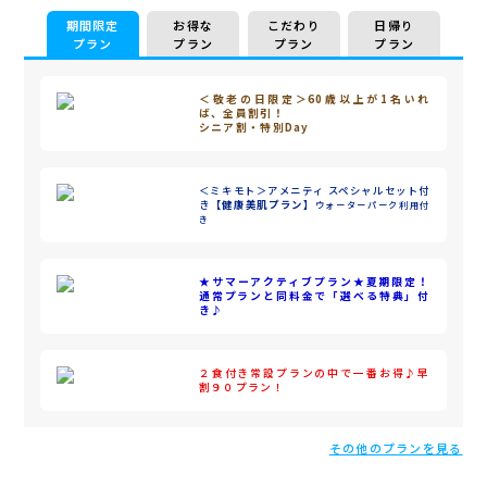
期間限定
お得な
こだわり
日帰り
プラン
プラン
プラン
プラン
＜敬老の日限定＞60歳以上が1名いれ
ば、全員割引！
シニア割・特別Day
＜ミキモト＞アメニティ スペシャルセット付
き
【健康美肌プラン】
ウォーターパーク利用付
き
★サマーアクティブプラン★夏期限定！
通常プランと同料金で「選べる特典」付
き♪
２食付き常設プランの中で一番お得♪早
割９０プラン！
その他のプランを見る