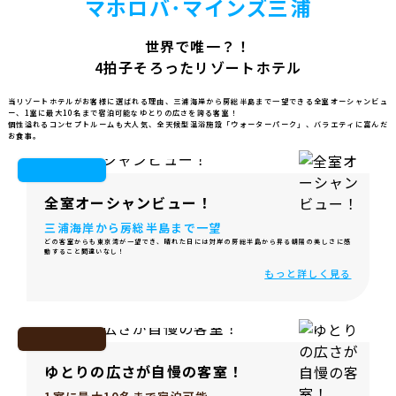
マホロバ･マインズ三浦
世界で唯一？！
4拍子そろったリゾートホテル
当リゾートホテルがお客様に選ばれる理由、三浦海岸から房総半島まで一望できる全室オーシャンビュ
ー、
1室に最大10名まで宿泊可能なゆとりの広さを誇る客室！
個性溢れるコンセプトルームも大人気、全天候型温浴施設「ウォーターパーク」、
バラエティに富んだ
お食事。
全室オーシャンビュー！
三浦海岸から房総半島まで一望
どの客室からも東京湾が一望でき、晴れた日には対岸の房総半島から昇る朝陽の美しさに感
動すること間違いなし！
もっと詳しく見る
ゆとりの広さが自慢の客室！