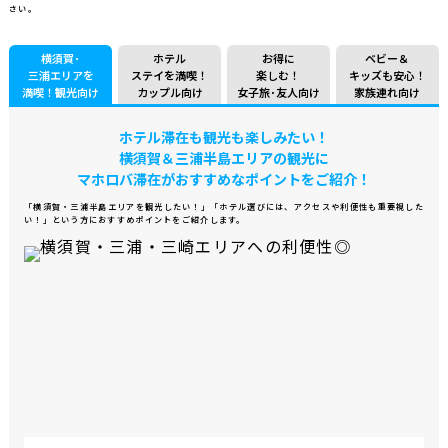
さい。
横須賀･
ホテル
お得に
ベビー＆
三浦エリアを
ステイを満喫！
楽しむ！
キッズも安心！
満喫！
観光向け
カップル向け
女子旅･友人向け
家族連れ向け
ホテル滞在も観光も楽しみたい！
横須賀＆三浦半島エリアの観光に
マホロバ滞在が
おすすめなポイントをご紹介！
「横須賀・三浦半島エリアを観光したい！」
「ホテル選びには、アクセスや利便性も重要視した
い！」という方に
おすすめポイントをご紹介します。