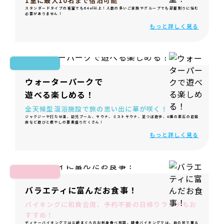
1室に最大10名まで宿泊可能
スタンダードタイプの客室でも64㎡以上！人数の多いご家族やグループでも部屋割りに悩む
必要がありません！
もっと詳しく見る
ウォーターパークで
遊べる楽しめる！
全天候型温浴施設で旅の思い出に華が咲く！
ジャクジーや打たせ湯、幼児プール、サウナ、ミストサウナ、足つぼ遊歩、4種の薬石の岩盤
床など遊びと癒やしの要素盛りだくさん！
もっと詳しく見る
バラエティに富んだお食事！
バイキングに和食会席、予約不要の日帰りランチもお
すすめ！
ディナーバイキングでは三崎まぐろのお刺身食べ放題、朝食バイキングでは、目の前で握る