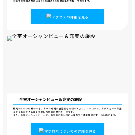
お車でご来館の方には合計190台の3つの駐車場を完備しております。
アクセスの詳細を見る
全室オーシャンビュー＆
充実の施設
観光がメインの旅行でも、ホテル時間の満足度も大切ですよね。マホロバは、ホテル内で一日過
ごすことができるほど充実した施設が魅力の一つです。
また、全室オーシャンビューで、お天気の良い日には世界文化遺産登録の富士山も臨めます。
マホロバについての詳細を見る