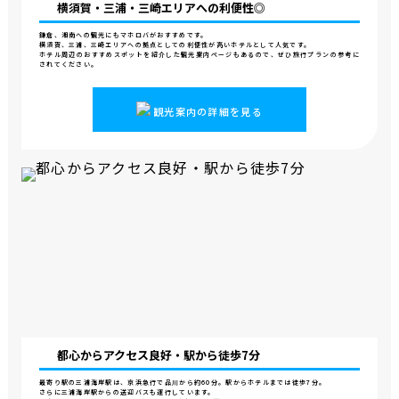
横須賀・三浦・
三崎エリアへの利便性◎
鎌倉、湘南への観光にもマホロバがおすすめです。
横須賀、三浦、三崎エリアへの拠点としての利便性が高いホテルとして人気です。
ホテル周辺のおすすめスポットを紹介した観光案内ページもあるので、ぜひ旅行プランの参考に
されてください。
観光案内の詳細を見る
都心からアクセス良好・
駅から徒歩7分
最寄り駅の三浦海岸駅は、京浜急行で品川から約60分。駅からホテルまでは徒歩7分。
さらに三浦海岸駅からの送迎バスも運行しています。